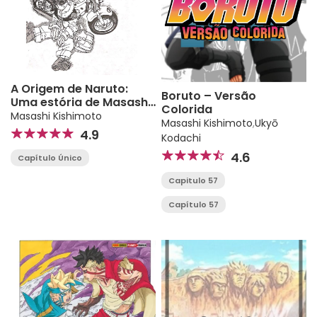
A Origem de Naruto:
Boruto – Versão
Uma estória de Masashi
Colorida
Kishimoto
Masashi Kishimoto
Masashi Kishimoto
,
Ukyō
4.9
Kodachi
4.6
Capítulo Único
Capitulo 57
Capítulo 57