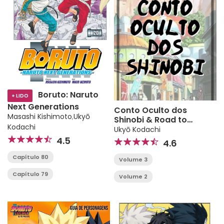
Boruto: Naruto
+ LIDO
Next Generations
Conto Oculto dos
Masashi Kishimoto
,
Ukyō
Shinobi & Road to
Kodachi
Boruto
Ukyō Kodachi
4.5
4.6
Capítulo 80
Volume 3
Capítulo 79
Volume 2