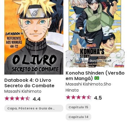
Konoha Shinden (Versão
em Mangá)
Databook 4: O Livro
Masashi Kishimoto
,
Sho
Secreto do Combate
Hinata
Masashi Kishimoto
4.5
4.4
Capítulo 15
Capa, Pôsteres e Guia de
Personagens
Capítulo 14