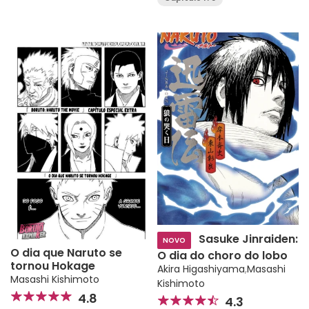
Sasuke Jinraiden:
NOVO
O dia que Naruto se
O dia do choro do lobo
tornou Hokage
Akira Higashiyama
,
Masashi
Masashi Kishimoto
Kishimoto
4.8
4.3