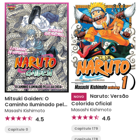
Naruto: Versão
NOVO
Mitsuki Gaiden: O
Colorida Oficial
Caminho Iluminado pela
Masashi Kishimoto
Lua Cheia
Masashi Kishimoto
4.6
4.5
Capítulo 179
Capítulo 0
Capítulo 178